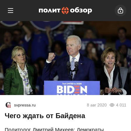
svpressa.ru
8 авг 2020
4 011
Чего ждать от Байдена
Политолог Дмитрий Михеев: Демократы