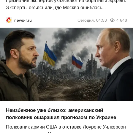
признания экспертов указывают на обратный эффект.
Эксперты объяснили, где Москва ошиблась...
news-r.ru
Сегодня, 04:53
4 648
Неизбежное уже близко: американский
полковник ошарашил прогнозом по Украине
Полковник армии США в отставке Лоуренс Уилкерсон