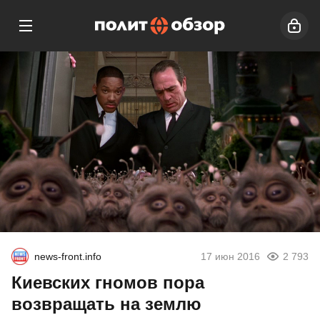
news-front.info
17 июн 2016
2 793
Киевских гномов пора
возвращать на землю