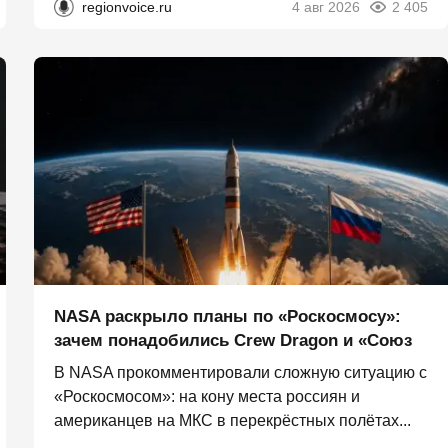
regionvoice.ru
4 авг 2026
2 405
NASA раскрыло планы по «Роскосмосу»:
зачем понадобились Crew Dragon и «Союз
В NASA прокомментировали сложную ситуацию с
«Роскосмосом»: на кону места россиян и
американцев на МКС в перекрёстных полётах...