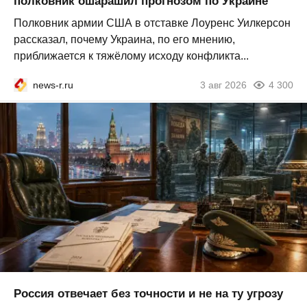
полковник ошарашил прогнозом по Украине
Полковник армии США в отставке Лоуренс Уилкерсон
рассказал, почему Украина, по его мнению,
приближается к тяжёлому исходу конфликта...
news-r.ru
3 авг 2026
4 300
Россия отвечает без точности и не на ту угрозу