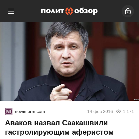
newinform.com
14 фев 2016
1 171
Аваков назвал Саакашвили
гастролирующим аферистом