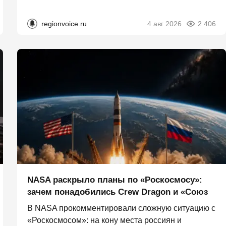
regionvoice.ru
4 авг 2026
2 406
NASA раскрыло планы по «Роскосмосу»:
зачем понадобились Crew Dragon и «Союз
В NASA прокомментировали сложную ситуацию с
«Роскосмосом»: на кону места россиян и