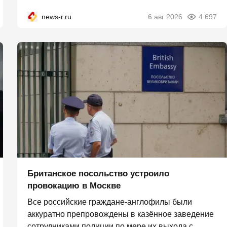
news-r.ru
6 авг 2026
4 697
Британское посольство устроило
провокацию в Москве
Все российские граждане-англофилы были
аккуратно препровождены в казённое заведение
сотрудниками полиции по мере их выхода с