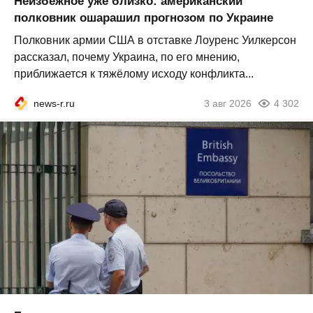
Неизбежное уже близко: американский
полковник ошарашил прогнозом по Украине
Полковник армии США в отставке Лоуренс Уилкерсон
рассказал, почему Украина, по его мнению,
приближается к тяжёлому исходу конфликта...
news-r.ru
3 авг 2026
4 302