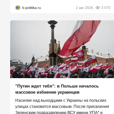
k-politika.ru
2 авг 2026
3 070
"Путин ждет тебя": в Польше началось
массовое избиение украинцев
Насилие над выходцами с Украины на польских
улицах становится массовым. После присвоения
Зеленским подразделению ВСУ имени УПА* и