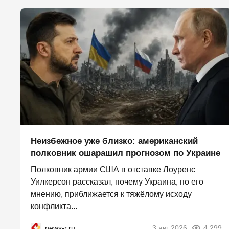
Неизбежное уже близко: американский
полковник ошарашил прогнозом по Украине
Полковник армии США в отставке Лоуренс
Уилкерсон рассказал, почему Украина, по его
мнению, приближается к тяжёлому исходу
конфликта...
news-r.ru
3 авг 2026
4 299