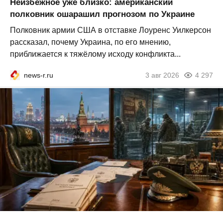
Неизбежное уже близко: американский
полковник ошарашил прогнозом по Украине
Полковник армии США в отставке Лоуренс Уилкерсон
рассказал, почему Украина, по его мнению,
приближается к тяжёлому исходу конфликта...
news-r.ru
3 авг 2026
4 297