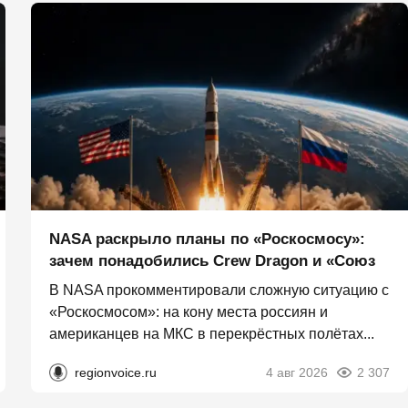
NASA раскрыло планы по «Роскосмосу»:
зачем понадобились Crew Dragon и «Союз
В NASA прокомментировали сложную ситуацию с
«Роскосмосом»: на кону места россиян и
американцев на МКС в перекрёстных полётах...
regionvoice.ru
4 авг 2026
2 307