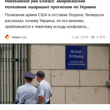
Неизбежное уже близко: американский
полковник ошарашил прогнозом по Украине
Полковник армии США в отставке Лоуренс Уилкерсон
рассказал, почему Украина, по его мнению,
приближается к тяжёлому исходу конфликта...
news-r.ru
3 авг 2026
4 305