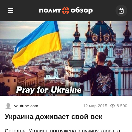
youtube.com
12 мар 2015
8 590
Украина доживает свой век
Сегодня, Украина погружена в пучину хаоса, а