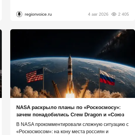
regionvoice.ru
4 авг 2026
2 405
NASA раскрыло планы по «Роскосмосу»:
зачем понадобились Crew Dragon и «Союз
В NASA прокомментировали сложную ситуацию с
«Роскосмосом»: на кону места россиян и