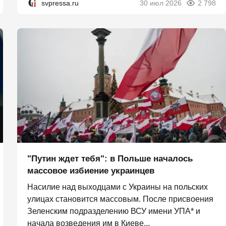
svpressa.ru
30 июл 2026
2 798
"Путин ждет тебя": в Польше началось
массовое избиение украинцев
Насилие над выходцами с Украины на польских
улицах становится массовым. После присвоения
Зеленским подразделению ВСУ имени УПА* и
начала возведения им в Киеве...