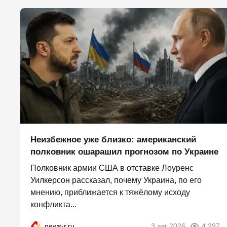
Неизбежное уже близко: американский
полковник ошарашил прогнозом по Украине
Полковник армии США в отставке Лоуренс
Уилкерсон рассказал, почему Украина, по его
мнению, приближается к тяжёлому исходу
конфликта...
news-r.ru
3 авг 2026
4 297