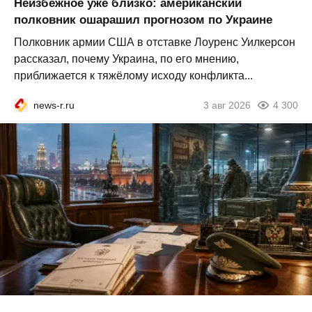
Неизбежное уже близко: американский
полковник ошарашил прогнозом по Украине
Полковник армии США в отставке Лоуренс Уилкерсон
рассказал, почему Украина, по его мнению,
приближается к тяжёлому исходу конфликта...
news-r.ru
3 авг 2026
4 300