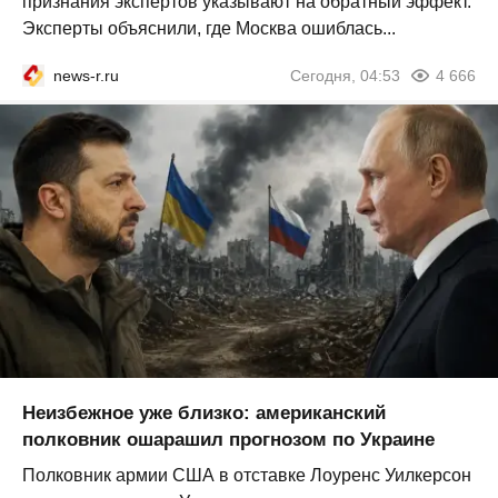
признания экспертов указывают на обратный эффект.
Эксперты объяснили, где Москва ошиблась...
news-r.ru
Сегодня, 04:53
4 666
Неизбежное уже близко: американский
полковник ошарашил прогнозом по Украине
Полковник армии США в отставке Лоуренс Уилкерсон