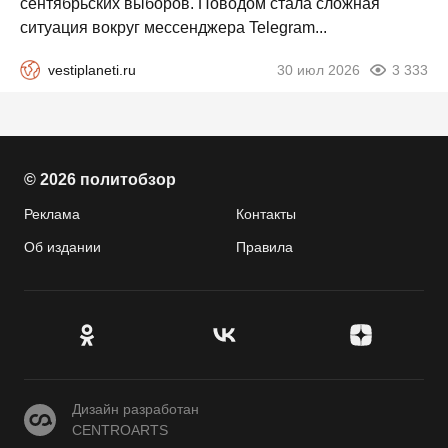
сентябрьских выборов. Поводом стала сложная
ситуация вокруг мессенджера Telegram...
vestiplaneti.ru
30 июл 2026
3 333
© 2026 политобзор
Реклама
Контакты
Об издании
Правила
CENTROARTS