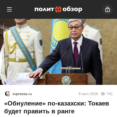
svpressa.ru
8 июл 2026
741
«Обнуление» по-казахски: Токаев
будет править в ранге