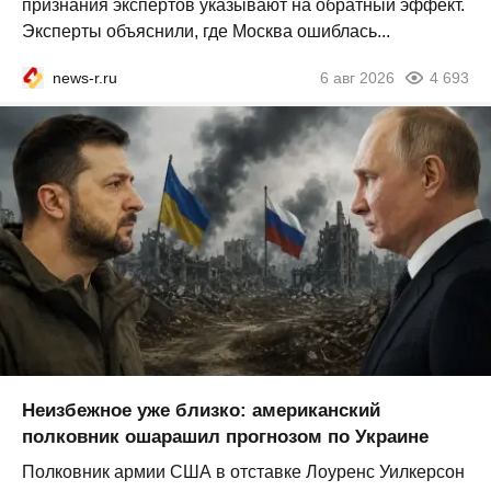
признания экспертов указывают на обратный эффект.
Эксперты объяснили, где Москва ошиблась...
news-r.ru
6 авг 2026
4 693
Неизбежное уже близко: американский
полковник ошарашил прогнозом по Украине
Полковник армии США в отставке Лоуренс Уилкерсон