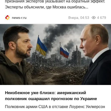
признания экспертов указывают на обратный эффект.
Эксперты объяснили, где Москва ошиблась...
news-r.ru
Вчера, 04:53
4 679
Неизбежное уже близко: американский
полковник ошарашил прогнозом по Украине
Полковник армии США в отставке Лоуренс Уилкерсон