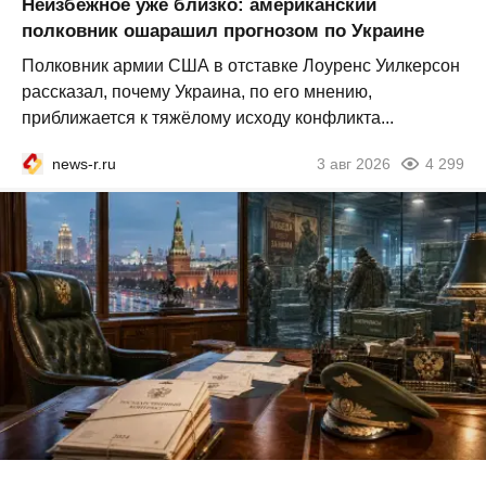
Неизбежное уже близко: американский
полковник ошарашил прогнозом по Украине
Полковник армии США в отставке Лоуренс Уилкерсон
рассказал, почему Украина, по его мнению,
приближается к тяжёлому исходу конфликта...
news-r.ru
3 авг 2026
4 299