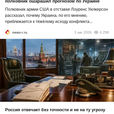
полковник ошарашил прогнозом по Украине
Полковник армии США в отставке Лоуренс Уилкерсон
рассказал, почему Украина, по его мнению,
приближается к тяжёлому исходу конфликта...
news-r.ru
3 авг 2026
4 298
Россия отвечает без точности и не на ту угрозу