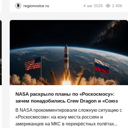
regionvoice.ru
4 авг 2026
2 406
NASA раскрыло планы по «Роскосмосу»:
зачем понадобились Crew Dragon и «Союз
В NASA прокомментировали сложную ситуацию с
«Роскосмосом»: на кону места россиян и
американцев на МКС в перекрёстных полётах...