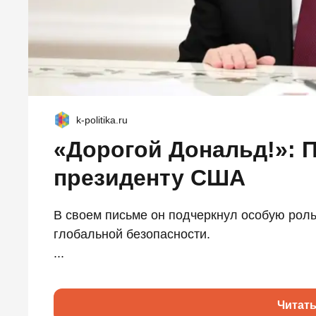
k-politika.ru
«Дорогой Дональд!»: 
президенту США
В своем письме он подчеркнул особую рол
глобальной безопасности.
...
Читат