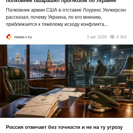
полковник ошарашил прогнозом по Украине
Полковник армии США в отставке Лоуренс Уилкерсон
рассказал, почему Украина, по его мнению,
приближается к тяжёлому исходу конфликта...
news-r.ru
3 авг 2026
4 301
Россия отвечает без точности и не на ту угрозу