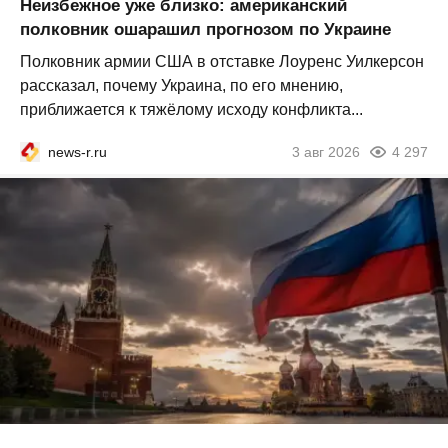
Неизбежное уже близко: американский
полковник ошарашил прогнозом по Украине
Полковник армии США в отставке Лоуренс Уилкерсон
рассказал, почему Украина, по его мнению,
приближается к тяжёлому исходу конфликта...
news-r.ru
3 авг 2026
4 297