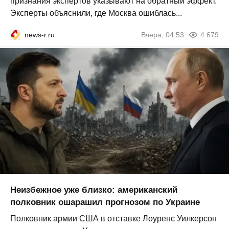
признания экспертов указывают на обратный эффект.
Эксперты объяснили, где Москва ошиблась...
news-r.ru
Вчера, 04:53
4 679
Неизбежное уже близко: американский
полковник ошарашил прогнозом по Украине
Полковник армии США в отставке Лоуренс Уилкерсон