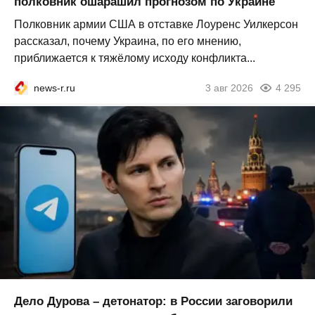
полковник ошарашил прогнозом по Украине
Полковник армии США в отставке Лоуренс Уилкерсон
рассказал, почему Украина, по его мнению,
приближается к тяжёлому исходу конфликта...
news-r.ru
3 авг 2026
4 295
Дело Дурова – детонатор: в России заговорили