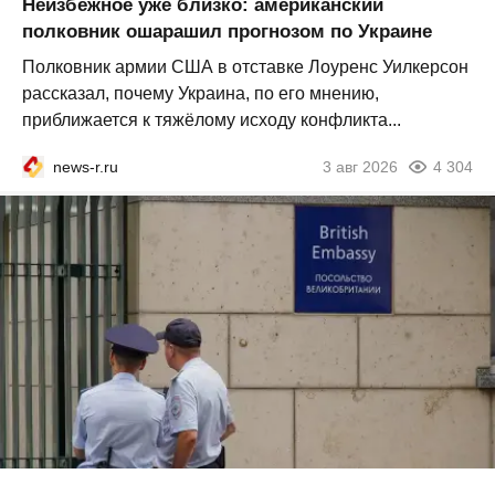
Неизбежное уже близко: американский
полковник ошарашил прогнозом по Украине
Полковник армии США в отставке Лоуренс Уилкерсон
рассказал, почему Украина, по его мнению,
приближается к тяжёлому исходу конфликта...
news-r.ru
3 авг 2026
4 304