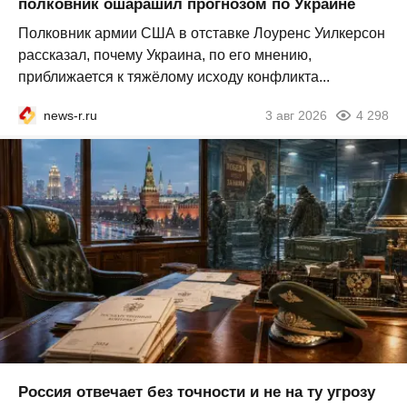
полковник ошарашил прогнозом по Украине
Полковник армии США в отставке Лоуренс Уилкерсон
рассказал, почему Украина, по его мнению,
приближается к тяжёлому исходу конфликта...
news-r.ru
3 авг 2026
4 298
Россия отвечает без точности и не на ту угрозу