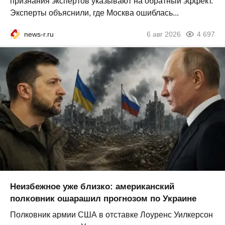
признания экспертов указывают на обратный эффект.
Эксперты объяснили, где Москва ошиблась...
news-r.ru
6 авг 2026
4 697
Неизбежное уже близко: американский
полковник ошарашил прогнозом по Украине
Полковник армии США в отставке Лоуренс Уилкерсон