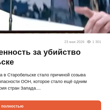
23 мая 2026
1 301
енность за убийство
ьске
а в Старобельске стало причиной созыва
опасности ООН, которое стало ещё одним
ия стран Запада....
ь полностью