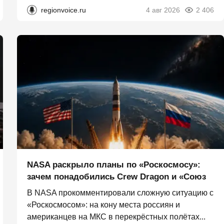
regionvoice.ru
4 авг 2026
2 406
NASA раскрыло планы по «Роскосмосу»:
зачем понадобились Crew Dragon и «Союз
В NASA прокомментировали сложную ситуацию с
«Роскосмосом»: на кону места россиян и
американцев на МКС в перекрёстных полётах...