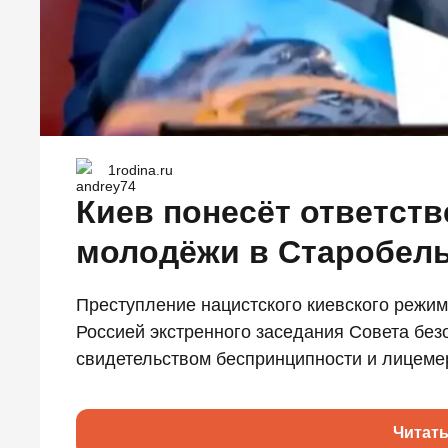
1rodina.ru
Киев понесёт ответств
молодёжи в Старобел
Преступление нацистского киевского режим
Россией экстренного заседания Совета без
свидетельством беспринципности и лицемер
Читат