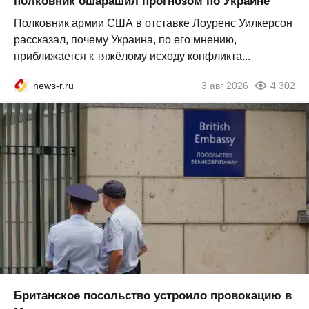
полковник ошарашил прогнозом по Украине
Полковник армии США в отставке Лоуренс Уилкерсон
рассказал, почему Украина, по его мнению,
приближается к тяжёлому исходу конфликта...
news-r.ru
3 авг 2026
4 302
Британское посольство устроило провокацию в