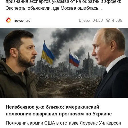
признания экспертов указывают на обратный эффект.
Эксперты объяснили, где Москва ошиблась...
news-r.ru
Вчера, 04:53
4 685
Неизбежное уже близко: американский
полковник ошарашил прогнозом по Украине
Полковник армии США в отставке Лоуренс Уилкерсон