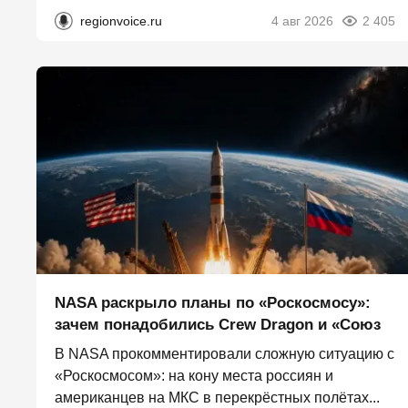
regionvoice.ru
4 авг 2026
2 405
NASA раскрыло планы по «Роскосмосу»:
зачем понадобились Crew Dragon и «Союз
В NASA прокомментировали сложную ситуацию с
«Роскосмосом»: на кону места россиян и
американцев на МКС в перекрёстных полётах...