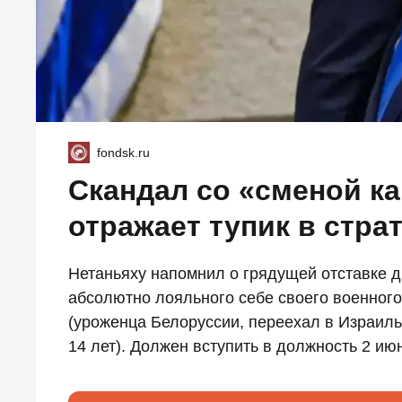
fondsk.ru
Скандал со «сменой к
отражает тупик в стра
Нетаньяху напомнил о грядущей отставке д
абсолютно лояльного себе своего военног
(уроженца Белоруссии, переехал в Израиль 
14 лет). Должен вступить в должность 2 июня