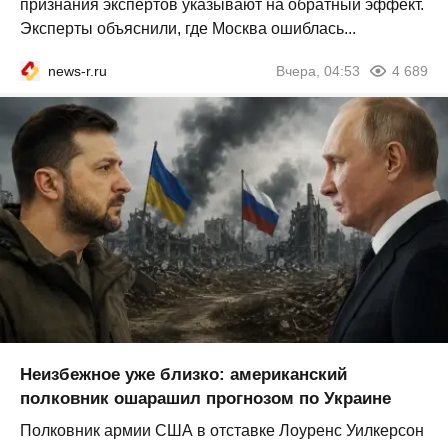
признания экспертов указывают на обратный эффект.
Эксперты объяснили, где Москва ошиблась...
news-r.ru
Вчера, 04:53
4 689
Неизбежное уже близко: американский
полковник ошарашил прогнозом по Украине
Полковник армии США в отставке Лоуренс Уилкерсон