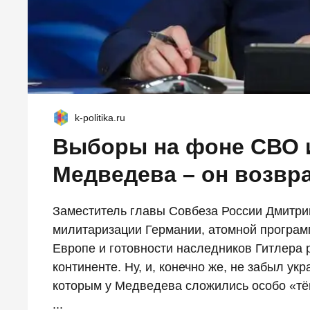
k-politika.ru
Выборы на фоне СВО и
Медведева – он возвр
Заместитель главы Совбеза России Дмитри
милитаризации Германии, атомной программ
Европе и готовности наследников Гитлера 
континенте. Ну, и, конечно же, не забыл у
которым у Медведева сложились особо «т
...