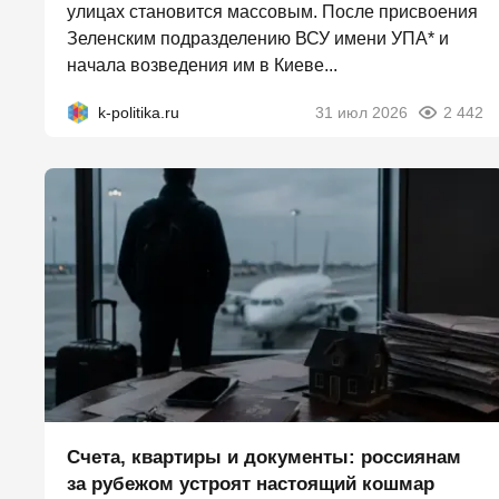
улицах становится массовым. После присвоения
Зеленским подразделению ВСУ имени УПА* и
начала возведения им в Киеве...
k-politika.ru
31 июл 2026
2 442
Счета, квартиры и документы: россиянам
за рубежом устроят настоящий кошмар