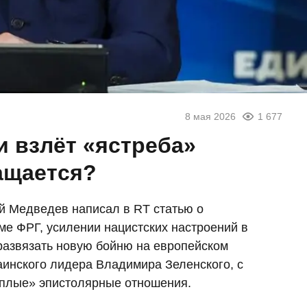
8 мая 2026
1 677
 взлёт «ястреба»
ащается?
й Медведев написал в RT статью о
е ФРГ, усилении нацистских настроений в
развязать новую бойню на европейском
краинского лидера Владимира Зеленского, с
ёплые» эпистолярные отношения.