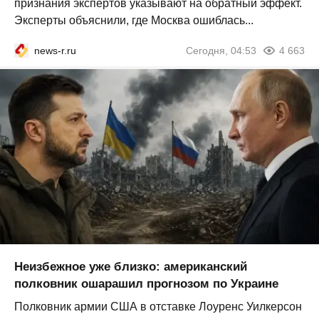
признания экспертов указывают на обратный эффект.
Эксперты объяснили, где Москва ошиблась...
news-r.ru
Сегодня, 04:53
4 663
Неизбежное уже близко: американский
полковник ошарашил прогнозом по Украине
Полковник армии США в отставке Лоуренс Уилкерсон