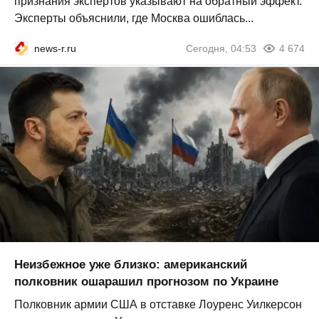
признания экспертов указывают на обратный эффект.
Эксперты объяснили, где Москва ошиблась...
news-r.ru
Сегодня, 04:53
4 674
Неизбежное уже близко: американский
полковник ошарашил прогнозом по Украине
Полковник армии США в отставке Лоуренс Уилкерсон