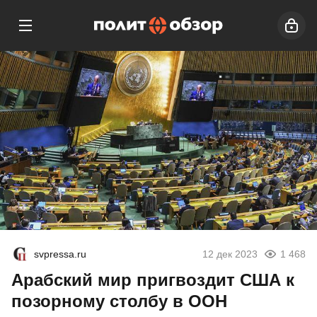
svpressa.ru
12 дек 2023
1 468
Арабский мир пригвоздит США к
позорному столбу в ООН