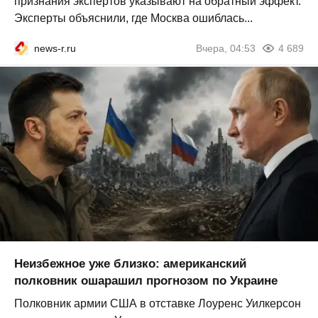
признания экспертов указывают на обратный эффект.
Эксперты объяснили, где Москва ошиблась...
news-r.ru
Вчера, 04:53
4 689
Неизбежное уже близко: американский
полковник ошарашил прогнозом по Украине
Полковник армии США в отставке Лоуренс Уилкерсон