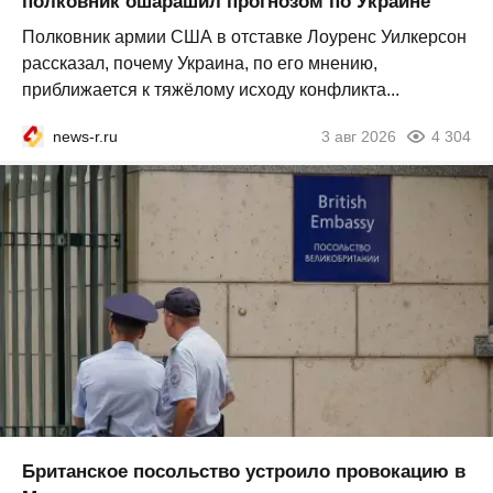
полковник ошарашил прогнозом по Украине
Полковник армии США в отставке Лоуренс Уилкерсон
рассказал, почему Украина, по его мнению,
приближается к тяжёлому исходу конфликта...
news-r.ru
3 авг 2026
4 304
Британское посольство устроило провокацию в