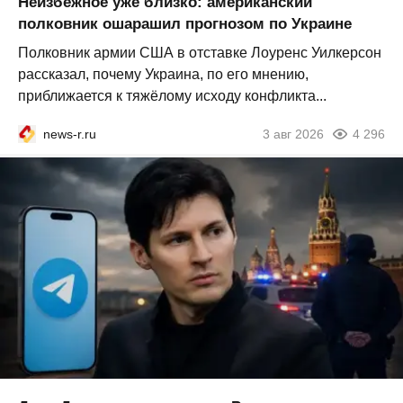
Неизбежное уже близко: американский
полковник ошарашил прогнозом по Украине
Полковник армии США в отставке Лоуренс Уилкерсон
рассказал, почему Украина, по его мнению,
приближается к тяжёлому исходу конфликта...
news-r.ru
3 авг 2026
4 296