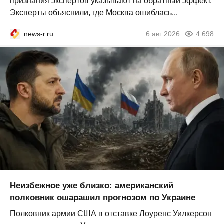
признания экспертов указывают на обратный эффект.
Эксперты объяснили, где Москва ошиблась...
news-r.ru
6 авг 2026
4 698
Неизбежное уже близко: американский
полковник ошарашил прогнозом по Украине
Полковник армии США в отставке Лоуренс Уилкерсон