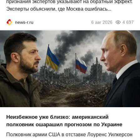
признания экспертов указывают на обратный эффект.
Эксперты объяснили, где Москва ошиблась...
news-r.ru
6 авг 2026
4 697
Неизбежное уже близко: американский
полковник ошарашил прогнозом по Украине
Полковник армии США в отставке Лоуренс Уилкерсон