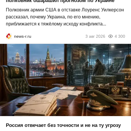
полковник ошарашил прогнозом по Украине
Полковник армии США в отставке Лоуренс Уилкерсон
рассказал, почему Украина, по его мнению,
приближается к тяжёлому исходу конфликта...
news-r.ru
3 авг 2026
4 300
Россия отвечает без точности и не на ту угрозу