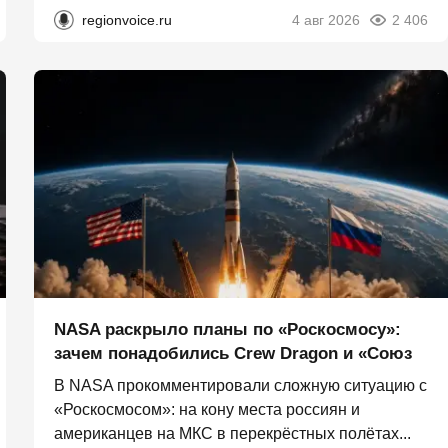
regionvoice.ru
4 авг 2026
2 406
NASA раскрыло планы по «Роскосмосу»:
зачем понадобились Crew Dragon и «Союз
В NASA прокомментировали сложную ситуацию с
«Роскосмосом»: на кону места россиян и
американцев на МКС в перекрёстных полётах...