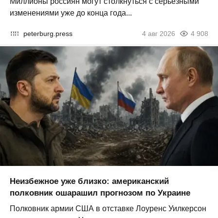
Миллионы россиян могут столкнуться с серьезными
изменениями уже до конца года...
peterburg.press
4 авг 2026
4 908
Неизбежное уже близко: американский
полковник ошарашил прогнозом по Украине
Полковник армии США в отставке Лоуренс Уилкерсон