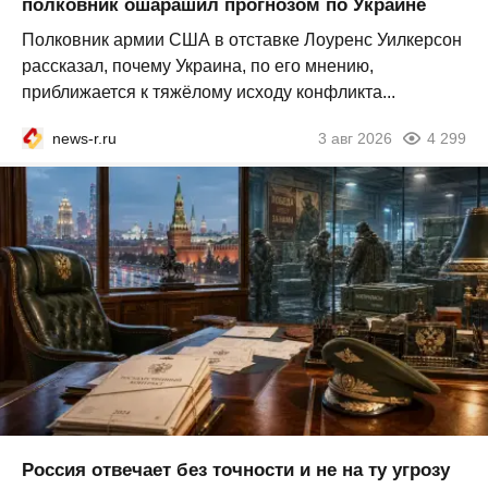
полковник ошарашил прогнозом по Украине
Полковник армии США в отставке Лоуренс Уилкерсон
рассказал, почему Украина, по его мнению,
приближается к тяжёлому исходу конфликта...
news-r.ru
3 авг 2026
4 299
Россия отвечает без точности и не на ту угрозу