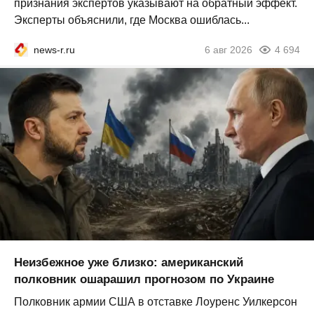
признания экспертов указывают на обратный эффект.
Эксперты объяснили, где Москва ошиблась...
news-r.ru
6 авг 2026
4 694
Неизбежное уже близко: американский
полковник ошарашил прогнозом по Украине
Полковник армии США в отставке Лоуренс Уилкерсон