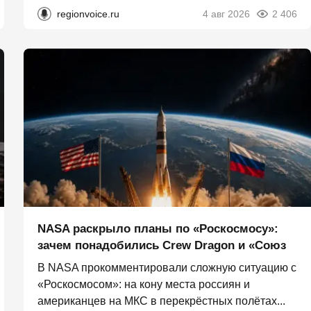
regionvoice.ru
4 авг 2026
2 406
NASA раскрыло планы по «Роскосмосу»:
зачем понадобились Crew Dragon и «Союз
В NASA прокомментировали сложную ситуацию с
«Роскосмосом»: на кону места россиян и
американцев на МКС в перекрёстных полётах...