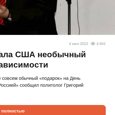
4 июл 2022
4 841
лала США необычный
зависимости
 совсем обычный «подарок» на День
Россией» сообщил политолог Григорий
ь полностью